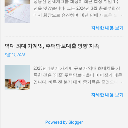
정용진 신세계그룹 회장이 최근 회장 취임 1주
근 몇 년간 경기불황과 경제적 어려움이 지속되면서 이들 법인
년을 맞았습니다. 그는 2024년 3월 총괄부회장
역시 재정적인 어려움을 겪고 있습니다. 채권 매입을 통해 자금
에서 회장으로 승진하여 18년 만에 새로운 모습
을 확보할 수 있는 길이 열린 것은, 이들 법인이 운영에 필요한
을 드러냈습니다. 특히 이마트는 법인 설립 이후
자금을 보다 원활하게 조달할 수 있는 기회를 제공할 것입니다.
자세한 내용 보기
처음으로 적자를 기록했는데, 이는 여러 이유가
또한, 이러한 변화는 비영리법인이 보다 안정적으로 사업을 운
복합적으로 작용한 결과입니다. 정용진 회장의
영할 수 있는 기반이 마련될 것이라는 점에서 긍정적인 영향을
리더십 변화 정용진 회장이 신세계그룹의 새로
미칠 것입니다. 채권매입을 통한 자금 조달은 많은 비영리법인
역대 최대 가계빚, 주택담보대출 영향 지속
운 수장으로 취임한 지 1년이 되었고, 그의 리더
에게 새로운 가능성을 열어줄 것으로 기대됩니다. 특히 이재명
5월 21, 2025
십 아래에서 그룹은 다양한 변화를 추구하고 있
대통령이 성남시장 시절 도입했던 채권소각 제도의 경험이 이
습니다. 그는 기존의 전통적인 유통 방식을 탈피
러한 변화의 배경에 존재한다고 볼 수 있습니다. 이 제도를 통해
2023년 1분기 가계빚 규모가 역대 최대치를 기
하고 디지털 혁신을 통해 고객과의 소통을 강화
많은 민간 채무가 해결되었던 사례는 비영리법인이 채권매입을
록한 것은 '영끌' 주택담보대출이 이어졌기 때문
하고자 노력하고 있습니다. 그러나 이러한 변화
통해 재정적 어려움을 극복할 수 있는 실질적인 방안을 제공해
입니다. 비록 전 분기 대비 증가폭은 줄었으나
가 성공적으로 이어지기 위해서는 많은 시간이
줄 것이라 믿습니다. 비영리법인 채권매입 허용의 기대 효과 비
금리 인하 기조가 당분간 지속될 것으로 예상됩
필요할 것입니다. 회장 취임 직후, 정용진 회장
영리법인의 채권매입 허용은 다양한 기대 효과를 가져올 수 있
자세한 내용 보기
니다. 이러한 상황은 가계의 재정적 부담을 더욱
은 전방위적인 마케팅과 프로모션을 통해 고객
습니다. 첫 번째로, 비영리법인의 재정적 안정성을 높일 수 있습
부각시킬 것으로 보입니다. 역대 최대 가계빚:
의 기쁨을 더욱 증대시키고자 하였습니다. 특히,
니다. 채권을 매입함으로써 법인들은 자금을 확보하여 운영의
지속적인 증가세 2023년 1분기 가계빚 규모가
온라인 쇼핑과 관련하여 다양한 프로그램을 도
유연성을 높일 수 있기 때문입니다. 두 번째로, 사회적 문제 해
역대 최대치를 기록한 것은 많은 이들에게 충격
입하면서 고객의 편의를 더욱 향상시키는 방향
결에 기여할 수 있는 기회가 생깁니다. 비영리법인은 종종 사회
Powered by Blogger
을 주었습니다. 정부와 금융기관이 지속적으로
에 힘썼습니다. 이러한 노력에도 불구하고, 이마
의 다양한 문제를 해결하기 위해 노력하고 있습니다. 이러한 법