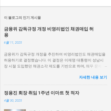
이 블로그의 인기 게시물
금융위 감독규정 개정 비영리법인 채권매입 허
용
6월 11, 2025
금융위가 감독규정 개정을 추진하여 비영리법인도 채권매입을
허용하기로 결정했습니다. 이 결정은 이재명 대통령이 성남시
장 시절 도입했던 채권소각 제도를 기반으로 하며, 채무 문제 해
결을 위한 ‘주빌리은행’의 시동을 의미합니다. 본 글에서는 이러
자세한 내용 보기
한 변화의 배경과 기대 효과를 살펴보겠습니다. 금융위 감독규
정 개정의 배경 금융위원회는 비영리법인에 대한 감독규정을
개정하여 채권매입을 허용하는 방향으로 나아가고 있습니다.
정용진 회장 취임 1주년 이마트 첫 적자
이러한 결정은 비영리법인의 재정적 자립을 도모하기 위한 조
4월 30, 2025
치로 해석됩니다. 비영리법인은 일반적으로 기업과는 다른 목
표를 가지고 운영되며, 사회적 가치를 우선시합니다. 하지만 최