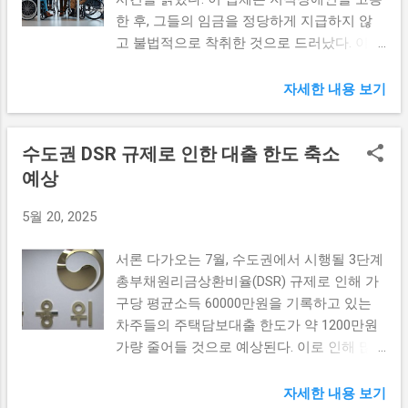
적으로 접근할 수 있습니다. 리타민의 이러한
형 상품의 매력 고정형 대출 상품은 현재 저
한 후, 그들의 임금을 정당하게 지급하지 않
특별한 기능은 실제 이용자들에게 큰 인기를
금리로 설정되고 있어, 많은 소비자들에게 매
고 불법적으로 착취한 것으로 드러났다. 이러
끌었으며, 이를 통해 사용자는 필요로 하는
력적인 선택으로 다가오고 있습니다. 금융기
한 보도는 고용부 양산지청의 고발에 따른 것
정보를 보다 신속하게 찾을 수 있게 되었습니
관들은 저금리 고정형 상품을 통해 경쟁력을
으로, 장애인 임금 착취 문제에 대한 사회적
자세한 내용 보기
다. 또한, 실시간 업데이트 기능을 통해 최신
높이고 있으며, 이는 주담대 시장에서 소비자
경각심을 일깨우고 있다. 장애인 고용의 중요
리포트에 즉시 접근할 수 있어 시장의 빠른
들의 주목을 받고 있습니다. 특히, 변동금리
성 장애인을 고용하는 것은 사회적 책임과 기
변화에 발빠르게 대응할 수 있습니다. 이 앱
대출 상품이 금리 변동에 취약한 반면, 고정
수도권 DSR 규제로 인한 대출 한도 축소
업의 윤리적인 의무로 여겨진다. 장애인 고용
은 특히 기업 분석이나 시장 동향에 대한 연
형은 이자율이 고정되어 있어 경제 상황에 따
이 주는 이점은 매우 다양하다. 우선, 장애인
예상
구를 하는 투자자들 사이에서 필수 도구로 자
라 안정적인 계획이 가능합니다. 소비자들은
을 고용함으로써 사회 통합을 이루고, 그들이
리매김하고 있습니다. 다양한 기능이 조화를
금리가 상승하거나 불안정한 경제 상황에서
5월 20, 2025
자립할 수 있는 여건을 마련해주는 것은 매우
이루며 사용자들이 최적의 투자 결정을 내릴
보다 안전한 금융상품을 찾게 되며, 고정형
중요한 일이다. 장애인 고용의 중요성은 단순
수 있도록 돕는 데 큰 역할을 하고 있습니다.
대출 상품이 이러한 요구를 충족시키고 있습
서론 다가오는 7월, 수도권에서 시행될 3단계
히 경제적인 측면에 한정되지 않는다. 인식
리타민이 제공하는 데이터의 정확성과 신뢰
니다. 이로 인해 고정형 대출의 인기가 높...
총부채원리금상환비율(DSR) 규제로 인해 가
변화 또한 필요하다. 장애인도 충분히 직업을
성 덕분에 사용자는 정보에 대한 신뢰를 쉽게
구당 평균소득 60000만원을 기록하고 있는
가지고 사회에 기여할 수 있는 인재라는 점을
얻을 수 있습니다. 직관적 UI로 사용자 경험
차주들의 주택담보대출 한도가 약 1200만원
기업들이 이해하고 이를 통한 사업의 발전에
극대화 리타민이 성공적으로 사용자들의 호
가량 줄어들 것으로 예상된다. 이로 인해 많
기여할 수 있는 방안을 모색해야 한다. 이에
응을 이끌어내는 이유 중 하나는 바로 직관적
은 수도권 지역의 주택 구매 희망자들이 재정
따라 사회적 기업들은 장애인이 힘을 내고 일
인 사용자 인터페이스(UI) 덕분입니다. 복잡
적 부담을 느낄 가능성이 커지고 있다. 이 기
할 수 있는 환경을 제공해야 한다. 하지만 이
자세한 내용 보기
한 기능이 아닌 누구나 쉽게 이해할 수 있는