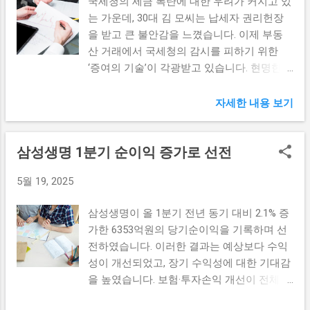
국세청의 세금 폭탄에 대한 우려가 커지고 있
확대되고 있다. 이런 방식으로 재배된 감귤은
을 받을 수 있는지에 대한 가늠이 필요해졌
삶에 부정적인 영향을 미칠 뿐 아니...
는 가운데, 30대 김 모씨는 납세자 권리헌장
잔류 농약의 위험이 적고 건강에도 이로운 효
다. 평균 소득이 60000만원인 가구의 경우, 기
을 받고 큰 불안감을 느꼈습니다. 이제 부동
과를 줄 수 있다. 이러한 이유로 소비자들은
존에 대출 가능한 금액이 줄어들게 되면서 이
산 거래에서 국세청의 감시를 피하기 위한
더욱 신뢰하고 제주 감귤을 선택하게 된다.
는 주택 시장에서의 욕구를 억제할 것으로 보
‘증여의 기술’이 각광받고 있습니다. 현명한
제주 감귤은 그 자체로도 훌륭하지만, 다양한
인다. 따라서 이러한 대출 한도 축소는 많은
증여 전략을 통해 세금 문제를 최소화하고 안
요리에 활용될 수 있는 점에서도 매력적이다.
차주들에게 심각한 재정적 도전 과제가 될 것
정적인 자산 관리를 도모할 수 있는 방법을
자세한 내용 보기
생과일로 즐기는 것은 물론, 주스, 잼, 디저트
으로 예상된다. 2. DSR 규제의 직격탄을 맞는
모색해 봅니다. 1. 부동산 거래 시 증여 방식
등으로 만들어지는 제주 감귤은 소비자들에
차주들 수도권 주택 담보 대출을 고려하고 있
의 중요성 부동산 거래는 그 자체로도 큰 재
게 매일매일 새로운 맛의 즐거움을 선사한다.
는 많은 차주들이 이번 DSR 규제에 따라 직접
삼성생명 1분기 순이익 증가로 선전
정적 부담을 안겨줄 수 있는 복잡한 과정입니
이러한 다양한 활용 가능성 때문에 많은 사람
적인 영향을 받을 예정이다. 기본적으로 DSR
다. 특히 최근에는 국세청의 감시가 강화됨에
들의 사랑을 받고 있으며, 이는 수출 시장에
규제는 차주가 받는 대출의 상환 부담을 줄이
5월 19, 2025
따라 세금 폭탄의 위험이 더욱 커지고 있습니
서도 긍정적인 요인으로 작용하고 있다. 러시
기 위한 조치로 볼 수 있지만, 결과적으로는
다. 이러한 상황에서 증여 방식이 중요한 역
아, 제주 감귤 수출의 주요 시장 제주 감귤 수
대출 가능한 금액이 줄어드는 악재가 될 수
삼성생명이 올 1분기 전년 동기 대비 2.1% 증
할을 할 수 있는데, 상당수의 사람들은 부동
출의 절반 이상이 러시아로 향하고 있다는 사
있다. 예를 들어, 한 ...
가한 6353억원의 당기순이익을 기록하며 선
산을 매도하기보다는 자녀나 가족에게 증여
실은 제주 농업에 큰 변화를 가져오고 있다.
전하였습니다. 이러한 결과는 예상보다 수익
하는 방법을 택하고 있습니다. 이는 세금 부
러시아 시장은 제주 감귤에 대해 높은 수요를
성이 개선되었고, 장기 수익성에 대한 기대감
담을 줄이는 데 효과적일 수 있습니다. 먼저,
보이고 있으며, 품질이 뛰어난 감귤을 제공받
을 높였습니다. 보험·투자손익 개선이 전체 업
증여를 통해 부동산을 이전하게 되면 매매를
는 것에 대한 선호도가 매우 높다. 러시아와
권에서 저조한 실적을 나타내는 가운데 삼성
통한 양도소득세 부과를 피할 수 있습니다.
의 근접한 거리 덕분에 운송 시간도 단축돼