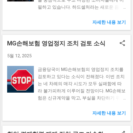
때 상당히 높은 에너지 밀도를 자랑한다. 이
이번 선거를 통해 어떻게 유권자들에게 어필
필하고 있습니다. 하드셀처라는 새로운 음료
러한 혁신은 국내 산업계에서 수소 경제의 기
할지가 주목되는 상황이다. 조기 선거운동 시
형태가 한국 시장에도 본격적으로 등장하고
반을 구축하는 데 큰 기여를 할 것으로 보인
작한다, 정치적 변화를 가져올까? 현직 대통
있는 가운데, 소비자들의 관심이 집중되고 있
자세한 내용 보기
다. 액화수소 운반선은 국제무역에서 수소 공
령의 탄핵 이후 헌정 사상 두 번째 조기 선거
습니다. 신생 보드카 소다 ‘스웨이’에 대한 소
급망의 핵심 요소로 자리 잡을 가능성이 높
운동이 시작되며, 한국 정치의 변화가 더욱
개 신생 보드카 소다 ‘스웨이’는 국내 음료 시
다. 운반선의 상용화가 이뤄질 경우, 수소를
가속화될 것으로 예상된다. 조기 선거운동은
MG손해보험 영업정지 조치 검토 소식
장에 새로운 바람을 일으키고 있습니다. 편리
외국에서 수입하여 국내 시장에 안정적으로
각 후보가 유권자와의 접촉을 늘리고 신속한
한 소비 환경을 제공하는 편의점에서 쉽게 구
공급하는 것이 현실화될 것이다. 이외에도 액
메시지를 전달하는 좋은 기회가 된다. 이러한
5월 12, 2025
매할 수 있는 점은 소비자들에게 큰 매력을
화수소 운반선의 상용화는 환경적인 측면에
시점에서 후보들은 공약과 비전을 명확하게
부여합니다. 특히, ‘스웨이’는 기존의 고도수
서도 긍정적인 영향을 미친다. 수소 에너지는
제시해야 하며, 유권자와의 소통을 통해 신뢰
금융당국이 MG손해보험의 영업정지 조치를
주류와는 다른 낮은 도수와 낮은 열량을 내세
화석 연료 대비 온실가스 배출이 없거나 매우
를 쌓아가야 한다. 대선 후보들은 이제 지역
검토하고 있다는 소식이 전해졌다. 이번 조치
움으로써 여러 소비자층을 타겟으로 삼고 있
적기 때문이다. 이러한 장점 덕분에 각국은
구석구석을 찾아다니며 유권자와의 만남을
는 네 차례의 매각 시도가 모두 실패함에 따
습니다. ‘스웨이’는 저도수, 저열량 음료의 인
그린 에너지 전환을 적극적으로 추진하게 될
통...
라 불가피하게 이루어질 전망이다. MG손해보
기를 겨냥하여 다양한 맛을 선보이고 있습니
것이며, 이는 글로벌 기후 대응에도 긍정적인
험은 신규계약을 막고, 부실을 차단하기 위해
다. 여름철 더위를 식히기에 적합한 다양하고
영향을 미칠 것으로 기대된다. 한국의 액화수
임시보험사를 설립하는 등의 대책을 검토하
신선한 맛을 제공하여, 소비자들이 흥미를 느
소 산업 혁신 한국의 액화수소 산업은 급속도
고 있다. 영업정지 조치의 배경 영업정지 조
자세한 내용 보기
끼게 합니다. 특히, 이 제품은 칵테일과 같은
로 발전하고 있으며, 정부와 민간이 협력하여
치에 대한 검토는 금융당국이 MG손해보험의
성격을 가지면서도 간편한 음료로 인해 많은
액화수소 운반선 개발에 박차를 가하고 있다.
지속적인 부실 경영을 더 이상 묵과할 수 없
사람들에게 소중한 선택지가 되고 있습니다.
최근 산업통상자원부가 구성한 민관 추진단