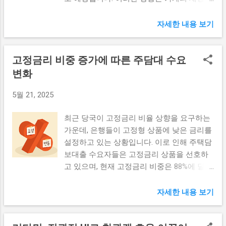
부담을 더욱 부각시킬 것으로 보입니다. 역대
최대 가계빚: 지속적인 증가세 2023년 1분기
자세한 내용 보기
가계빚 규모가 역대 최대치를 기록한 것은 많
은 이들에게 충격을 주었습니다. 정부와 금융
고정금리 비중 증가에 따른 주담대 수요
기관이 지속적으로 주택 거래를 촉진하기 위
한 정책을 시행하면서, 가계의 대출 수요는
변화
더욱 증가했습니다. 특히, 저금리 환경에서 대
5월 21, 2025
출이 용이해지면서 많은 가계가 주택을 구매
하기 위해 '영끌'을 통해 대출을 받는 현상이
최근 당국이 고정금리 비율 상향을 요구하는
두드러졌습니다. 이러한 가계빚의 증가는 경
가운데, 은행들이 고정형 상품에 낮은 금리를
제 전반에 여러 가지 영향을 미치고 있습니
설정하고 있는 상황입니다. 이로 인해 주택담
다. 소비자들이 채무에 시달리게 되면, 자연스
보대출 수요자들은 고정금리 상품을 선호하
럽게 소비 여력이 줄어들고 이는 경제 성장에
고 있으며, 현재 고정금리 비중은 88%에 달합
도 부정적인 영향을 미쳤습니다. 불황의 악순
니다. 이러한 흐름은 주담대 시장에 변화를
환 속에서, 고금리와 물가 상승 등의 외부 요
가져오는 중요한 요소로 작용하고 있습니다.
인 또한 가계의 재정적 어려움을 가중시키고
자세한 내용 보기
고정금리 비중 증가와 대출 수요 변화 고정금
있습니다. 역대 최대 가계빚이 지속적으로 증
리 비중이 증가하는 현상은 주택담보대출 시
가하면서 금융당국은 우려의 목소리를 내고