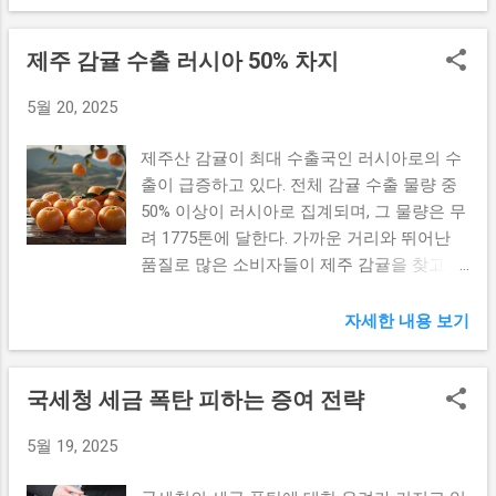
사에서는 DSR 규제로 인해 나타날 대출 한도
러한 긍정적인 가치관과는 반대로, 특정 업체
디자인으로 구성되어 있어, 초보자부터 전문
축소의 주요 원인과 이유를 살펴보겠다. 1.
들에서 장애인 임금 착취와 같은 불법적인 사
가까지 모두가 손쉽게 사용할 수 있는 환경을
제주 감귤 수출 러시아 50% 차지
DSR 규제로 인한 대출 한도 축소의 배경 이번
례가 발생하고 있다. 이처럼 부정적인 사례는
조성했습니다. 앱의 각 메뉴와 기능은 명확히
수도권에서 시행되는 3단계 DSR 규제는 주택
장애인 고용의 필요성과 중요성에 대한 인식
구분되며, 이를 통해 사용자들은 필요한 정보
5월 20, 2025
담보대출 한도를 직접적으로 축소하는 중요
을 왜곡시키고, 장애인들이 사회에 편입되는
를 빠르고 쉽게 찾아볼 수 있습니다. 특히, 태
한 정책 이벤트로 자리 잡고 있다. DSR(총부
것을 더욱 어렵게 만든다. 임금 착취의 실태
그와 아이콘을 활용한 디자인은 사용자들이
제주산 감귤이 최대 수출국인 러시아로의 수
채원리금상환비율)이란 개인이 총 대출액을
이번 사건에서 드러난 바와 같이, 장애인의
시각적으...
출이 급증하고 있다. 전체 감귤 수출 물량 중
기준으로 매월 상환해야 하는 원리금이 소득
임금을 착취하는 행위는 명백히 법을 위반하
50% 이상이 러시아로 집계되며, 그 물량은 무
에서 차지하는 비율을 의미한다. 대출을 받을
는 행위다. 대포통장을 이용해 임금을 착취한
려 1775톤에 달한다. 가까운 거리와 뛰어난
때에는 소득 대비 원리금 상환 비율이 일정
이 병원 의류 세탁업체는 매우 부도덕하고 비
품질로 많은 소비자들이 제주 감귤을 찾고 있
기준을 초과하면 대출이 불가능하게 되는 시
윤리적인 행태를 내보였다. 특히, 지적장애인
는 상황이다. 제주 감귤의 매력 제주 감귤은
스템이다. 이러한 변화의 배경에는 지속적인
을 대상으로 한 이러한 행동은 더욱 심각하
부드러운 식감과 풍부한 과즙으로 소비자들
자세한 내용 보기
부동산 가격 상승과 가계부채 문제 해결을 위
다. 임금 착취는 단순히 금전적인 문제를 넘
사이에서 큰 사랑을 받고 있다. 제주도의 따
한 정부의 정책적 대안이 자리 잡고 있다. 우
어, 장애인의 자존감과 사회적 지위를 심각하
뜻한 기후에서 자란 감귤은 최적의 재배 환경
리 사회의 가계부채가 급격하게 증가함에 따
게 훼손하는 결과를 초래한다. 장애인들은 자
국세청 세금 폭탄 피하는 증여 전략
을 갖추고 있어, 그 맛은 타 지역에서 생산된
라, 금융당국은 대출 건전성을 강화하고 부동
신의 노력에 대한 정당한 보상을 받지 못할뿐
감귤과 비교할 수 없을 정도로 뛰어난 품질을
산 시장의 왜곡을 방지하기 위해 DSR 규제를
더러, 스스로의 가치가 매우 낮다고 여기는
5월 19, 2025
자랑한다. 또한, 제주 감귤은 다양한 재배 방
강화하기로 결정한 것이다. DSR 규제가 시행
경우가 많아 우울증이나 불안장애로 이어질
법으로 생산되며, 유기농 재배 방식도 점차
됨에 따라 차주들이 앞으로 얼마만큼의 대출
수 있다. 결국, 이러한 임금 착취는 장애인의