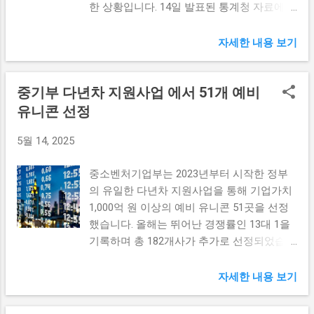
한 상황입니다. 14일 발표된 통계청 자료에
들에게 더욱 향상된 경험을 제공하고 있습니
발전 업무 협약'이라는 슬로건 아래, 두 기관
따르면, 지난달 취업자는 2888만 명에 달했습
다. 특히, AI는 고객의 다양한 요구를 24시간
은 공동의 비전을 가지고 나아갈 것이다. 공
니다. 지난달 취업자 수 증가의 의미 지난달
자세한 내용 보기
동안 분석하고 반영할 수 있어 그 반응 속도
동발전은 단순히 두 기관의 협력에 그치는 것
취업자 수는 20만명 가까이 늘어났으며, 이는
는 과거에 비해 비약적으로 향상됐습니다. 이
이 아니라, 참여하는 기업과 지역 사회 전체
경제 회복의 긍정적인 신호로 해석되고 있습
는 고객 만족도를 높이는 데에 기여하고 있
에 긍정적인 영향을 미칠 것으로 기대된다.
중기부 다년차 지원사업 에서 51개 예비
니다. 넉 달 연속으로 두 자릿수 증가세를 유
어, 금융 서비스의 질적 개선을 도모할 수 있
이러한 공동발전을 이루기 위해서는 다양한
지하고 있는 취업자 수는 여러 요인으로 인해
유니콘 선정
는 가능성을 보여 줍니다. 하지만 여전히 AI
지원 프로그램과 네트워크 구축이 필요하다.
크게 증가하였습니다. 그 중 가장 큰 영향을
서비스가 완전한 대체재가 될 수 있는지는 의
예를 들어, 기업들이 지식재산 공제를 통해
5월 14, 2025
미친 것은 경기 회복과 함께 기업들이 전반적
문입니다. 인간 상담원은 고객과의 신뢰 관계
얻은 경험과 성공 사례를 공유할 수 있는 플
인 고용을 증가시키고 있기 때문입니다. 늘어
를 구축하고 복잡한 감정적 상황을 관리하는
랫폼을 마련할 수 있다. 이를 통해 서로 다른
중소벤처기업부는 2023년부터 시작한 정부
나는 관광과 서비스 산업의 수요는 많은 기업
데에 있어 여전히 불가결한 존재입니다. 따라
기업들...
의 유일한 다년차 지원사업을 통해 기업가치
에게 인력을 필요로 하게 만들어, 신규 채용
서 AI와 인간의 협력은 앞으로 금융 상담 분
1,000억 원 이상의 예비 유니콘 51곳을 선정
에 나서는 경향을 보였습니다. 특히, 중소기업
야에서 더욱 중요해질 전망입니다. 정책 금융
했습니다. 올해는 뛰어난 경쟁률인 13대 1을
과 자영업자들이 이러한 추세의 중심에 있는
혁신: 제약과 가능성의 경계선 정책 금융의
기록하며 총 182개사가 추가로 선정되었습니
것으로 보입니다. 또한, 정부의 고용 창출 정
혁신은 AI 기술에 얽매여 있는 동시에 다양한
다. 이번 지원사업은 중소기업의 혁신과 성장
책 역시 긍정적인 영향을 미쳤습니다. 많은
규제와의 싸움에서도 이어지고 있습니다. 망
을 도모하는 데 큰 기여를 하고 있습니다. 중
정책들이 고용 증대에 초점을 맞추고 시행되
자세한 내용 보기
분리 규제가 일부 완화되었다 하더라도, 혁신
기부의 다년차 지원사업 개요 중소벤처기업
고 있으며, 이는 결국 실질적인 숫자로 드러
금융 지정을 위한 기준은 여전히 높으며 그
부의 다년차 지원사업은 중소기업의 지속 가
나고 있습니다. 이러한 긍정적인 경향은 향후
과정을 통과하기란 여전히 쉽지 않은 일입니