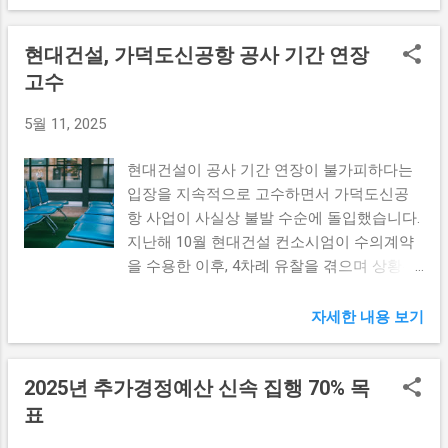
현대백화점은 최근 시장 변화에 발맞추어 전
는 것입니다. 즉, 연금저축을 통해 작은 금액
이는 궁극적으로 두 나라 경제에 긍정적인 영
략적인 결정을 내렸다. 이번 매각은 특히
이라도 지속적으로 투자한다면 치솟는 물가
향을 미칠 것이다. 또한, 재계의 이러한 노력
현대건설, 가덕도신공항 공사 기간 연장
7.34%의 홈쇼핑 지분을 보유한 지에프홀딩스
와 함께 미래를 든든하게 준비할 수 있습니
은 정부 차원의 지원이 필요하다. 정부는 한
에 대한 매각을 포함하고 있다. 지에프홀딩스
고수
다. 마지막으로, 연금저축은 조기 인출이 제한
일 간의 경제협력 증진을 위한 정책을 마련하
는 현대백화점의 주요한 투자처 중 하나였으
적이기 때문에 자금을 손쉽게 사용할 수 있는
고, 기업들이 국제적인 경쟁력을 갖출 수 있
5월 11, 2025
나, 현대백화점은 해당 지분을 매각함으로써
유혹에서 벗어날 수 있습니다. 이는 장기적인
도록 다양한 지원을 아끼지 말아야 한다. 정
자금을 확보하고, 더 나아가 기타 투자 기회
관점에서 재정적인 안정성을 제공해주고, 평
치 공조:...
현대건설이 공사 기간 연장이 불가피하다는
를 모색할 수 있게 되었다. 현대백화점의 이
생 사용할 수 있는 금융 자원을 확보하는 데
입장을 지속적으로 고수하면서 가덕도신공
번 결정은 단순히 지분 매각에 그치지 않고,
큰 도움을 줍니다. 따라서 직장인으로서 연금
항 사업이 사실상 불발 수순에 돌입했습니다.
기업의 포트폴리오를 재구성하고 재정적 기
저축에 대해 진지하게 고민해 보는 것이 필요
지난해 10월 현대건설 컨소시엄이 수의계약
반을 다지는 데 상당한 영향을 미칠 예정이
합니다. IRP로 다양한 자산 관리하기 개인형
을 수용한 이후, 4차례 유찰을 겪으며 상황은
다. 홈쇼핑 업계가 변화하는 가운데, 현대백화
퇴직연금(IRP)은 직장인으로서 더 나은 재정
심각해졌습니다. 이런 상황이 지속되면서 가
점은 새로운 사업 모델과 방향성을 찾기 위해
미래를 보장받기 위한 중요한 금융 상품입니
덕도신공항은 많은 이들의 관심을 받고 있지
이러한 조치를 취한 것으로 풀이된다. 또한,
자세한 내용 보기
다. IRP는 퇴직금의 수령 방식뿐 아니라 다양
만, 난관에 부딪히고 있습니다. 현대건설의 결
현대백화점은 이러한 매각 진행과 동시에 다
한 금융 상품에 쉽게 투자할 수 있는 장점을
정적 입장 현대건설은 가덕도신공항 건설에
른 전략적인 방법을 통해 자본력을 강화하고
가지고 있습니다. 특히, 세액 공제 혜택이 있
2025년 추가경정예산 신속 집행 70% 목
대한 공사 기간 연장을 강하게 주장하고 있습
있다. 지아프홀딩스의 지분 매각으로 확보된
어 직장인에게 매력적인 옵션입니다. 매년 최
니다. 이는 여러 복합적인 이유에 기인하고
표
자금은 고객 중심의 서비스 확대와 품질 개선
대 700만원까지 세액 공제를 받을 수 있기 때
있으며, 특히 공사 기간 동안 발생할 수 있는
에 투자될 계획이다. 이러한 변화는 향후 현
문에 투자를 진행하며 세금을 아끼는 방법들