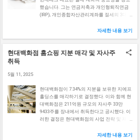
차, 화학산업 등에서 양국 간의 협업이 이루
한 시사점을 제공할 것으로 예상된다. 부실
했습니다. 그는 연금저축과 개인형퇴직연금
어지고 있으며, 이를 통해 서로의 경쟁력을
차단을 위한 대책 MG손해보험의 부실 차단
(IRP), 개인종합자산관리계좌를 절세의 3대장
강화할 수 있다. 뿐만 아니라, 최근 유럽 및 미
을 위한 대책으로는 여러 방안이 검토되고 있
으로 소개하며, 이 계좌들을 통해 안정적인
국과의 무역 갈등이 심화되는 가운데, 한일
다. 가장 눈에 띄는 것은 임시보험사의 설립
재테크가 가능하다고 설명했습니다. 이 글에
자세한 내용 보기
간의 경제협력이 그 어느 때보다도 중요한 상
이다. 임시보험사는 MG손해보험의 현재 부실
서는 세미나 내용을 바탕으로 절세 계좌 활용
황이다. 양국은 서로의 경제적 안정성을 높이
상황을 극복하기 위해 마련된 대안으로, 고객
법과 재테크 전략에 대해 알아보겠습니다. 연
고, 글로벌 시장에서의 경쟁력을 강화하기 위
들의 기존 계약을 보호하고 안정적인 서비스
현대백화점 홈쇼핑 지분 매각 및 자사주
금저축 활용으로 미래 대비하기 연금저축은
해 더욱 긴밀히 협력해야 한다. 재계의 적극
를 제공하기 위한 목적이 있다. 특히 이러한
노후 준비의 중요한 수단으로 떠오르고 있습
취득
적인 참여와 투자 확대 재계에서는 이러한 경
임시보험사는 고객의 보험금 지급과 같은 기
니다. 이는 개인이 스스로 노후 자금을 마련
제협력의 중요성을 인식하고, 끝없는 투자 확
초적인 서비스가 유지될 수 있도록 할 예정이
5월 11, 2025
하기 위한 금융 상품으로, 특히 세액 공제를
대를 모색하고 있다. 많은 기업들이 한국과
다. 기존 MG손해보험의 자산과 고객 정보를
통해 절세 효과를 누릴 수 있습니다. 연금저
일본 간의 합작 투자 및 기술 이전 등을 통해
임시보험사가 인계받아 서비스를 제공할 수
현대백화점이 7.34%의 지분을 보유한 지에프
축에 가입하면 연간 최대 600만원까지 세액
두 나라의 경제를 더욱 발전시키고자 하는 움
있으므로, 고객들이 피해를 입지 않도록 하는
홀딩스를 매각하기로 결정했다. 이와 함께 현
공제를 받을 수 있어, 많은 직장인들이 이를
직임을 보이고 있다. 예를 들어, 한국의 대기
것이 ...
대백화점은 211억원 규모의 자사주 33만
적극적으로 이용 편의성을 높이고 있습니다.
업들은 일본의 첨단 기술을 활용해 연구개발
9433주를 장내에서 취득한다고 공시했다. 이
또한 연금저축은 장기 투자 상품으로, 시간의
에 힘쓰고 있으며, 일본 기업들은 한국의 빠
러한 결정은 현대백화점의 사업 전략 및 재무
힘을 통해 자산을 증식할 가능성이 높습니다.
르게 성장하는 시장에서 새로운 기회를 찾기
건전성을 강화하기 위한 중요한 행보로 평가
복리 효과가 특히 중요한데, 자산이 시간이
위해 눈을 돌리고 있다. 이러한 상황은 재계
된다. 현대백화점의 홈쇼핑 지분 매각 결정
지남에 따라 더 크게 불어나는 가능성을 높이
자세한 내용 보기
의 효율적인 공조를 통해 가능해지고 있으며,