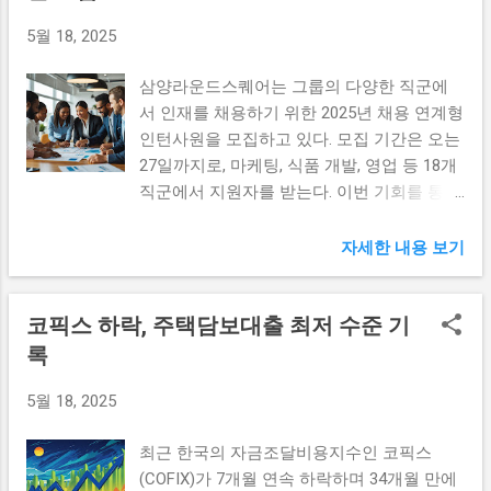
왔습니다. 특히, 1980년대부터 시작된 ‘불닭
고객 서비스와 만족도를 중시하는 경영 방침
면세가 가능하다는 점을 활용하는 것입니다.
5월 18, 2025
볶음면’의 개발은 회사의 전환점이 되었습니
도 순익 개선에 긍정적 영향을 미쳤습니다.
예를 들어, 부모가 자녀에게 부동산을 증여할
다. 이 제품은 기존의 매운맛 라면 시장을 새
삼성생명은 지속적으로 고객의 니즈를 분석
경우, 매년 정해진 금액 이내에서 증...
삼양라운드스퀘어는 그룹의 다양한 직군에
롭게 개척하며 소비자들에게 큰 인기를 끌었
하고 이를 반영한 상품 및 서비스를 제공하여
서 인재를 채용하기 위한 2025년 채용 연계형
습니다. 삼양식품은 품질과 혁신을 중시하며
보장성 이익을 증대시켰습니다. 고객들과의
인턴사원을 모집하고 있다. 모집 기간은 오는
매년 새로운 제품을 출시하고, 글로벌 시장으
신뢰 관계를 강화한 것이 즉각적인 수익에도
27일까지로, 마케팅, 식품 개발, 영업 등 18개
로의 확장을 꾀하고 있습니다. 한국의 매운맛
큰 기여를 한 것입니다. 수익성이 개선된 이
직군에서 지원자를 받는다. 이번 기회를 통해
을 세계에 알리기 위해 다양한 마케팅 전략을
유 삼성생명의 수익성이 개선된 이유는 투자
젊은 인재들이 경험을 쌓고, 향후 정규직으로
펼치면서, 해외 시장에서의 반응도 긍정적입
및 보험 사업 모두에서 다양한 전략적 노력을
전환될 수 있는 가능성을 제공받는다. 삼양라
니다. 이러한 노력들은 삼양식품이 유럽, 아시
자세한 내용 보기
기울인 결과라 할 수 있습니다. 특히, 저금리
운드스퀘어의 다양한 직군 삼양라운드스퀘
아, 북미 등 여러 나라에서도 인지도를 높이
시대에서 안정적인 수익을 추구하는 과정에
어는 18개 직군에서 인턴을 모집하고 있어 지
는 데 큰 기여를 하였습니다. 이번 충무로 시
서 강화된 자산 운용 전략이 주요한 역할을
코픽스 하락, 주택담보대출 최저 수준 기
원자들에게 폭넓은 선택권을 제공하고 있습
대의 개막은 삼양식품이 새로운 비즈니스 모
했습니다. 삼성생명은 금리 변동성을 헤지하
니다. 지원자들은 마케팅, 식품 개발, 영업 등
록
델을 구축하고, 고객과의 소통을 강화하는 계
기 위해 다양한 금융 상품을 이용한 자산 배
여러 분야에서 자신의 관심과 역량을 발휘할
기가 될 것입니다. 새로운 본사를 통해 기업
분을 적극적으로 활용하고 있습니다. 이와 함
5월 18, 2025
수 있는 기회를 얻을 수 있습니다. 특히, 각 직
은 더욱 효율적인 운영 구조를 갖추고, 지속
께, 고객 맞춤형 상품 개발과 적...
군은 실무 경험을 쌓을 수 있도록 사내 교육
가능한 성장을 위한 기반을 마련할 준비를 하
최근 한국의 자금조달비용지수인 코픽스
프로그램과 멘토 시스템을 마련해두어 인턴
고 있습니다. 이러한 변화는 차세대 기업 리
(COFIX)가 7개월 연속 하락하며 34개월 만에
들에게 많은 혜택이 주어집니다. 마케팅 직군
더를 육성하는 데도 중요한 역할을 할 것입니