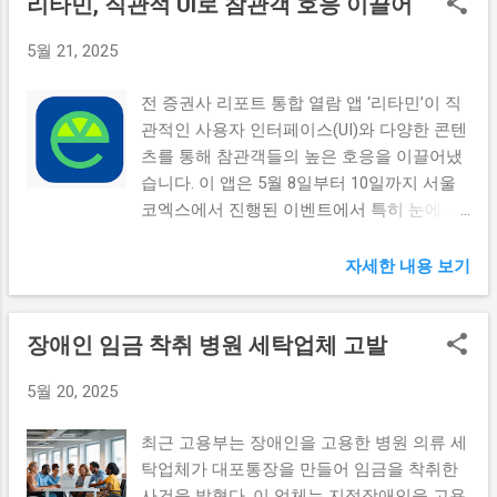
리타민, 직관적 UI로 참관객 호응 이끌어
장에 있어 중요한 변화입니다. 고정금리는 대
있습니다. 대출자들의 상환 능력에 대한 평가
출자가 지불해야 할 이자율을 대출 기간 내내
가 강화될 수밖에 없으며, 이는 또 다른 문제
5월 21, 2025
일정하게 유지하는 장점이 있어, 특히 금리가
를 일으킬 수 있습니다. 만약 대출 상환이 어
상승할 때 유리한 선택으로 여겨지고 있습니
려워지는 가계가 늘어나면, 금융기관의 부실
전 증권사 리포트 통합 열람 앱 ‘리타민’이 직
다. 특히, 최근 몇 년간 금리가 지속적으로 상
위험도 커지게 되어 경제 전반에 악영향을 미
관적인 사용자 인터페이스(UI)와 다양한 콘텐
승하면서 많은 소비자들이 변동금리 대출보
칠 수 있습니다. 주택담보대출: 안정적인 선택
츠를 통해 참관객들의 높은 호응을 이끌어냈
다 고정금리를 선호하고 있습니다. 이로 인해
으로 부각 저금리 시대에 많은 사람들이 주택
습니다. 이 앱은 5월 8일부터 10일까지 서울
고정금리 대출의 수요가 증가하고 있으며, 많
담보대출을 선택하고 있습니다. 이는 주택 소
코엑스에서 진행된 이벤트에서 특히 눈에 띄
은 은행들이 이 변화에 발맞춰 고정형 대출
유를 꿈꾸는 젊은 세대들에게 특히 매력적으
는 역할을 했습니다. 또한 현장 이벤트와 특
상품을 강화하고 있습니다. 고정금리에 대한
로 작용하고 있습니다. 그러나 주택담보대출
별 강연이 진행되어 더욱 다양한 사용자 경험
자세한 내용 보기
수요 증가로 인해 시장 내 경쟁이 심화되며,
의 지속적인 증가는 가계의 재정적 부담을 한
을 제공합니다. 리타민, 통합 열람의 새로운
이는 결국 대출 이자 환경에도 큰 영향을 미
층 더 가중시키고 있는 것이 사실입니다. '영
기준 제시 리타민은 전 증권사의 리포트를 한
치고 있습니다. 따라서 고정금리 비중의 증가
끌'을 통해 대출을 받는 사람들이 늘어남에
장애인 임금 착취 병원 세탁업체 고발
자리에서 통합적으로 열람할 수 있는 혁신적
는 금융 기관들이 대출 상품을 더욱 매력적으
따라, 주택에 대한 수요는 여전히 강세를 보
인 앱입니다. 이러한 통합 기능은 특정 증권
로 단장하도록 유도하고 있으며, 이는 대출
이고 있습니다. 주택담보대출의 이점 중 하나
5월 20, 2025
사에 국한되지 않고 여러 정보를 한눈에 제공
수요의 증가로 이어지고 있습니다. 이러한 경
는 비교적 낮은 금리가 적용된다는 점입니다.
함으로써 사용자들에게 실질적인 이점을 제
향은 앞으로도 지속될 가능성이 높으며, 이는
그러나 금리 인하 기조가 지...
최근 고용부는 장애인을 고용한 병원 의류 세
공합니다. 특히, 사용자들은 리포트 검색 시
소비자에게 더 나은 금융 상품을 제공하는 긍
탁업체가 대포통장을 만들어 임금을 착취한
다양한 필터를 통해 원하는 정보를 더욱 효율
정적인 요소로 작용할 것입니다. 저금리 고정
사건을 밝혔다. 이 업체는 지적장애인을 고용