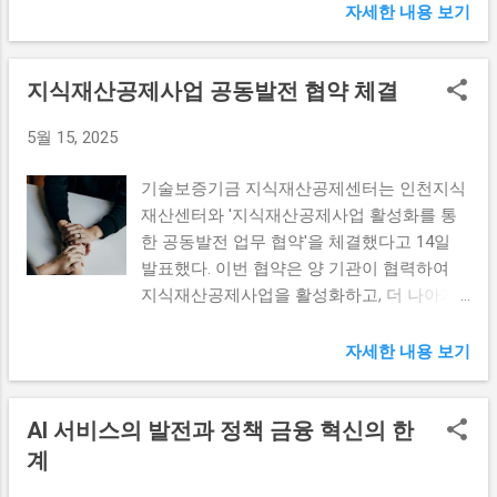
받고 있다. 더불어민주당의 행보 더불어민주
업들은 막대한 피해를 입게 되었습니다. 예를
자세한 내용 보기
**: 경제적 어려움이 있는 청년들을 우선적으
당은 최근 공직선거법 개정안 처리에 본격적
들어, 반도체와 자동차와 같은 주요 수출 품
로 선발함으로써, 실제로 도움이 필요한 이들
으로 착수하며 정치적 불확실성을 증대시키
목들이 관세 영향을 받아 가격이 상승하면서
에게 집중 지원할 예정이다. 2. **지원 금액
지식재산공제사업 공동발전 협약 체결
고 있다. 이 법안의 핵심 내용은 선거 운동의
경쟁력이 약화되었습니다. 또한, 글로벌 공급
**: 정부 및 기업의 협력을 통해 ...
투명성과 공정성을 제고하기 위한 조치들이
망의 변화로 인해 원자재 가격이 불안정해지
5월 15, 2025
포함되어 있다. 그러나 이런 중대한 변화가
고, 이는 제조업체의 생산 비용을 증가시키는
왜 하필 지금 필요한 것인지에 대한 의문이
부작용을 초래하게 됩니다. 이로 인해 한국
기술보증기금 지식재산공제센터는 인천지식
여전히 남아 있다. 국민의힘을 비롯한 정치권
경제의 성장 잠재력이 크게 축소됨에 따라,
재산센터와 '지식재산공제사업 활성화를 통
인사들은 이러한 움직임을 이재명 당대표를
KDI는 경제성장률 전망치를 두 자릿수에서
한 공동발전 업무 협약'을 체결했다고 14일
방어하기 위한 노력이 아니냐는 비판의 목소
0.8%로 낮추는 결정을 내리게 되었습니다. 이
발표했다. 이번 협약은 양 기관이 협력하여
리를 내고 있다. 민주당 내부에서조차 이러한
러한 전반적인 상황은 한국의 경제 안정성에
지식재산공제사업을 활성화하고, 더 나아가
지적이 있음을 알고 있지만, 그들은 소속 정
적신호를 보냅니다. 수출 부진의 직접적인 영
공동발전을 이루기 위한 기초를 마련하는 중
당으로서 법안의 통과가 필요하다고 주장하
향 관세전쟁의 여파로 인해 한국의 수출은 극
요한 이정표가 될 것이다. 이를 통해 지식재
자세한 내용 보기
고 있다. 이에 따라 정치적 지형에서 야기될
심한 부진을 겪고 있습니다. 한국은 수출에
산권 보호 및 지원이 더욱 강화될 예정이다.
수 있는 파장에 대해 민주당은 고민하고 있는
의존하는 경제 구조를 가지고 있기 때문에,
지식재산공제사업의 중요성 지식재산공제사
듯 보인다. 더불어민주당의 이러한 행보는 내
수출 감소는 매우 심각한 문제로 부각되고 있
AI 서비스의 발전과 정책 금융 혁신의 한
업은 기업들이 지식재산권을 보호하고 활용
년 총선을 앞두고 더 큰 의미를 지닌다. 공직
습니다. 특히, 반도체 산업은 한국의 가장 큰
할 수 있도록 돕는 중요한 사업이다. 이러한
계
선거법 개정안은 선거의 법적 기반을 흔들 수
수출 품목 중 하나로 알려져 있지만, 중국과
공제사업은 기업의 혁신을 촉진하고 경쟁력
있는 요소가 많기 때문에 특히 관심이 집중되
의 무역 마찰로 인해 중국이라는 주요 시장에