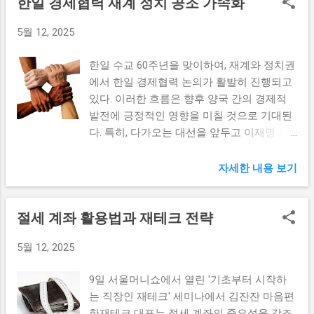
한일 경제협력 재계 정치 공조 가속화
다는 판단에서 비롯되었다. MG손해보험은 특
또한, ‘스웨이’는 보드카의 특징을 살리면서도
은 이 기술의 상용화를 위해 필요한 연구개발
수한 상황 속에서 여러 차례 매각을 시도하였
가벼운 소다의 매력을 혼합하여 즐길 수 있게
및 정책 지원을 아끼지 않을 예정이다. 이 추
5월 12, 2025
으나, 매각이 무산되면서 경영 정상화를 위한
하였습니다. 이러한 접근 방식은 음료를 소비
진단은 액화수소 운반선을 효율적으로 운용
대안이 필요하게 되었다. 이러한 경과는 고객
하는 사람에게 부담을 덜어주고, 파티나 여름
할 수 있는 법률 및 제도를 마련하는 데 주력
한일 수교 60주년을 맞이하여, 재계와 정치권
들에게도 영향을 미치게 되어, 보험 상품의
철 바캉스에 적합한 선택으로 자리 잡고 있습
할 것이라고 발표했다. 이를 통해 업계는 기
에서 한일 경제협력 논의가 활발히 진행되고
신뢰성을 저하시키고 있다. 영업정지 조치는
니다. 무엇보다 낮은 열량과 도수 덕분에 체
술 개발뿐만 아니...
있다. 이러한 흐름은 향후 양국 간의 경제적
보험업계에서 중대한 사태로 여겨지며, 이는
중 관리에 신경 쓰는 소비자들에게도 긍정적
발전에 긍정적인 영향을 미칠 것으로 기대된
신규계약의 중단을 의미한다. 고객들은 더 이
인 반응을 얻고 있습니다. 하드셀처 출시와
다. 특히, 다가오는 대선을 앞두고 이재명 후
상 MG손해보험의 상품에 가입할 수 없으며,
그 반응 하드셀처는 미국을 비롯한 전세계에
보의 역할에 주목할 필요가 있다. 한일 경제
이는 경영 측면에서 큰 압박이 될 것이다. 무
서 이미 폭발적인 인기를 끌고 있는 음료 형
협력: 새로운 가능성의 탐색 한일 경제협력은
자세한 내용 보기
엇보다 이러한 결정은 보험업계의 투명성을
태입니다. 국내 시장에서도 여러 회사들이 하
아시아 국가들 간의 상호 발전을 도모하는 중
유지하고, 고객들의 권익을 보호하기 위한 필
드셀처를 출시하기 시작하면서, 소비자들에
요한 수단으로 떠오르고 있다. 양국은 무역,
수적인 단계로 인식되고 있다. 장기적으로 볼
게 새로운 대안을 제공하고 있습니다. 하드셀
절세 계좌 활용법과 재테크 전략
투자, 기술 협력 등 다양한 분야에서 협력을
때, MG손해보험의 영업정지 조치는 보험사의
처는 기본적으로 탄산수와 주류를 혼합한 음
확대해 나가고 있으며, 이는 두 나라의 경제
신뢰 회회의 계기가 될 수도 있다. 이를 통해
료로, 그 특성상 낮은 도수와 열량을 자랑합
5월 12, 2025
성장에 큰 기여를 할 것으로 기대된다. 특히,
보험업계는 고객들에게 보다 나은 서비스와
니다. 하드셀처의 출현은 젊은 소비자층을 겨
일본은 한국에게 중요한 기술적 파트너로, 한
안정성을 제공하기 위해 지속적으로 노력해
냥한 전략으로, 건강과 직결된 이슈에 앞으로
9일 서울머니쇼에서 열린 '기초부터 시작하
국은 일본의 제조업에 필수적인 소비 시장으
야 할 책임이 있다. 따라서 이번 조치는 MG손
더욱 주목받을 것으로 예상됩니다. 특히, 여름
는 직장인 재테크' 세미나에서 김잔잔 마음편
로 기능하고 있다. 예를 들어, 전자제품, 자동
해보험뿐만 아니라 전체 보험업계에도 중요
철 시원하게 ...
한재테크 대표는 절세 계좌의 중요성을 강조