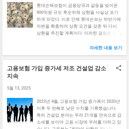
롯데손해보험이 금융당국과 갈등을 빚어온
을 한다. 여러 여건과 상황 속에서도 롯데손
다. 예비 유니콘 기업에 대한 지원 내용 2023
900억원 규모 후순위채 상환을 사실상 포기
해보험이 후순위채를 통해 자본을 모집한 이
년에는 총 182개사의 기업이 중기부의 다년
하게 되었다. 이로 인해 롯데손보는 하반기에
유는 재무건전성을 강화하고 안정적인 경영
차 지원사업에 선정되었습니다. 각 기업은 앞
자본을 확충하여 상환 요건을 갖춘 뒤 다시
을 지속하기 위해 필요했기 때문이다. 그동안
으로 5년 이상, 안정적인 지원을 통해 사업 확
상환을 추진할 계획이다. 이러한 결정은 금융
롯데손해보험은 적극적인 자본 운용 전략을
장을 위한 노력을 더욱 가속화할 수 있게 됩
시장에 큰 영향을 미칠 것으로 예상된다. 롯
통해 수익을 창출해왔고, 이러한 후순위채 발
니다. 특히, 중기부는 선정된 기업들에게 맞춤
데손해보험 후순위채 상환 포기 배경 롯데손
행 또한 그러한 노력의 일환으로 해석될 수
자세한 내용 보기
형 지원 프로그램을 제공하여 각 기업의 특성
해보험은 최근 더 큰 자금 부담을 피하기 위
있다. 그러나 최근 금융당국의 제지로 조기상
에 알맞은 전략을 수립할 수 있도록 도울 예
해 후순위채 상환을 포기했다. 후순위채는 일
환을 보류하게 됨으로써, 회사는 자본 조달
정입니다. 이번에 선정된 51개의 예비 유니콘
고용보험 가입 증가세 저조 건설업 감소
반적으로 높은 이자를 지급해야 하며, 상환
방안을 재검토하고 있는 상황이다. 후순위채
기업은 IT, 바이오, 제조업 등 다양한 산업에서
시점에서도 복잡한 절차가 따르기 때문에 기
지속
의 조기상환 보류 결정은 단순히 자본 구조
활발히 활동하고 있습니다. 이들 기업은 기술
업에게 상당한 부담으로 작용할 수 있다. 특
관리의 문제가 아닌, 회사의 전반적인 경영에
개발 및 시장 진출을 위한 자금을 지원받는...
5월 13, 2025
히 롯데손보는 금융당국과의 갈등이 심화되
직결되는 사항이라는 점에서 상당한 중요성
면서 자산 건전성 유지의 중요성이 더욱 부각
을 갖고 있다. 결과적으로 롯데손해보험은 후
2023년 4월, 고용보험 가입 증가폭이 2020년
되었다. 이러한 환경 속에서 후순위채 상환을
순위채의 조기상환을 보류하기로 결정하며,
이후 두 번째로 낮은 수치를 기록했습니다.
포기한 결정은 사실상의 전략적 선택으로 볼
앞으로의 자본 확충 계획을 철저히 준비하고
특히 건설업 분야는 무려 21개월 연속으로 감
수 있다. 자본금을 늘리는 데 초점을 맞추고
있는 것으로 보여진다. 이러한 결정은 재무적
소세를 보이며 고용 시장에 우려를 더하고 있
이를 통해 기업의 재무 안정성을 확보하는 것
건전성을 유지하기 위한 불가피한 선택이었