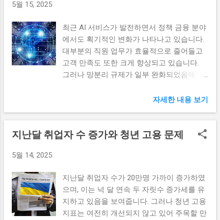
5월 15, 2025
을 강화하는 데 큰 역할을 한다. 특히, 중소기
고 있다. 이 법안이 통과될 경우, 앞으로의 선
서의 수출이 위축되고 있습니다. KDI는 한국
업이나 스타트업에게는 지식재산권의 보호
거에서 민주당이 어떠한 전략을 사용할 것인
의 주요 산업이 국내 ...
최근 AI 서비스가 발전하면서 정책 금융 분야
는 필수적이다. 이들 기업이 지식재산권을 통
지가 크게 달라질 수 있으며, 이는 국민들의
에서도 획기적인 변화가 나타나고 있습니다.
해 얻는 이익은 단순히 경제적 측면을 넘어
정치적 신뢰에도 적지 않은 영향을 미칠 것으
대부분의 직원 업무가 효율적으로 줄어들고
산업 전반의 발전과 사회적 가치 창출에도 긍
로 보인다. 선거법 개정안의 핵심 내용 공직
고객 만족도 또한 크게 향상되고 있습니다.
정적인 영향을 미친다. 지식재산공제센터와
선거법 개정안의 방향성과 내용을 명확히 이
그러나 망분리 규제가 일부 완화되었음에도
인천지식재산센터 간의 이번 협약은 이러한
해하기 위해서는 여러 가지 주요 조항을 살펴
불구하고 혁신금융 지정은 여전히 까다로운
공제사업의 중요성을 더욱 부각시키는 계기
볼 필요가 있다. 우선, 이번 개정안의 주요 내
절차로 남아 있어 한계점이 존재합니다. AI 서
가 될 것이다. 두 기관은 지속적으로 협력하
자세한 내용 보기
용 중 하나는 선거 운동의 금지 기간을 조정
비스의 발전: 진화하는 금융 상담의 변곡점 AI
여 지식재산 공제를 통한 기업의 성장과 발전
하는 것이다. 이는 선거 캠페인 및 후보자들
기술은 금융 산업 전반에 걸쳐 혁신을 촉진하
을 지원할 계획이다. 따라서 이번 협약 체결
이 유권자와 소통하는 방식을 혁신하는 데 기
지난달 취업자 수 증가와 청년 고용 문제
는 중요한 역할을 맡고 있습니다. 특히, 복잡
은 단순한 선언이 아닌, 실질적인 실행으로
여할 것으로 기대된다. 또한, 선거 비용과 관
한 정책 금융 상담을 AI가 수행함으로써 직원
이어질 가능성이 크다. 특히, 이번 협약을 통
련된 규정도 정비될 예정이며, 민주당은 이를
5월 14, 2025
들의 업무 부담을 크게 줄일 수 있는 기회를
해 기업들이 공제사업을 통해 혁신적인 기술
통해 공정한 경쟁 환경을 조성하겠다는 명확
제공합니다. AI는 계약 체크와 보고서 작성 등
개발 및 상용화에 나설 수 있는 발판이 마련
한 목표를 세우고 있다. 그러나 이러한 변화
지난달 취업자 수가 20만명 가까이 증가하였
반복적인 작업을 신속하게 처리하여 사람의
될 것이다. 이를 통해 기업들은 자금 문제로
가 진정으로 선거의...
으며, 이는 넉 달 연속 두 자릿수 증가세를 유
개입이 필요한 고부가가치 업무에 더 많은 집
어려움을 겪지 않고, 보다 안정적인 경영 환
지하고 있음을 보여줍니다. 그러나 청년 고용
중이 가능하게 합니다. AI 서비스의 도입으로
경을 구축할 수 있게 될 것이다. 공동발전의
지표는 여전히 개선되지 않고 있어 주목할 만
정책 금융 상담의 효율성이 향상되면서 고객
비전 ’지식재산공제사업 활성화를 통한 공동