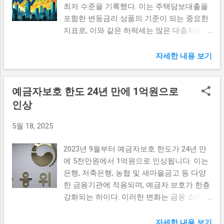
최저 수준을 기록했다. 이는 주택담보대출을
에서는 시장 분석 및 전략 수립과 같은 다양
다. 불닭볶음면의 성공으로 성장 가속화 불닭
포함한 변동금리 상품의 기준이 되는 중요한
한 활동을 통해 소비자 이해를 높이고, 브랜
볶음면은 출시 이후 한국을 넘어 전 세계적으
지표로, 이와 같은 하락세는 많은 대출자들에
드 가치를 강화하는 데 기여할 수 있습니다.
로 인기를 끌며 삼양식품의 대표 제품으로 자
게 긍정적인 영향을 미칠 것으로 기대된다.
식품 개발 부서는 최신 트렌드에 맞춘 제품
리 잡았습니다. 소비자들은 그 특별한 매운맛
특히, 근래 코픽스의 지속적인 하락은 금융
개발에 참여하며, 자신만의 창의성을 발휘할
자세한 내용 보기
과 풍부한 식감을 사랑하며, 불닭볶음면은 다
시장 전반에 큰 논란을 일으키고 있다. 코픽
수 있는 기회를 가지게 됩니다. 또한, 영업 직
양한 식사 선택지로 자리매김하였습니다. 이
스 하락의 의미 코픽스(COFIX) 하락은 금융
군은 실제 고객과의 소통을 통해 판매 전략을
번 성공을 통해 삼양식품은 매출 신장뿐만 아
예금자보호 한도 24년 만에 1억원으로
시장에서 매우 중요한 지표로 여겨진다. 코픽
작업하고, 고객의 의견을 직접 들을 수 있는
니라 브랜드 가치 또한 크게 상승하게 되었습
스는 은행들이 자금을 조달하는 비용을 반영
인상
중요한 경험을 얻습니다. 이와 같은 다양한
니다. 특히, SNS와 유튜브 등 다양한 플랫폼
하는 지수로, 시중은행의 주택담보대출을 포
직군에서, 인턴들은 팀워크와 협업의 중요성
에서 불닭볶음면을 활용한 레시피와 챌린지
5월 18, 2025
함한 변동금리 상품의 금리를 결정하는 주요
을 배우고, 실제 업무를 통해 현장 경험을 쌓
영상이 퍼지면서, 제품에 대한 ...
요소 중 하나이다. 최근 7개월 동안의 하락세
아가는 기회를 갖게 됩니다. 더불어, 통합적인
2023년 9월부터 예금자보호 한도가 24년 만
는 여러 요인에 의해 발생하였으며, 이는 대
프로젝트 활동을 통해 다른 분야의 동료들과
에 5천만원에서 1억원으로 인상됩니다. 이는
출자들에게 긍정적인 영향을 미칠 수 있는 신
의 네트워킹도 가능하므로, 인턴십 기간 동안
은행, 저축은행, 농협 및 새마을금고 등 다양
호가 될 수 있다. 먼저, 코픽스 하락은 대출금
얻는 경험은 장기적인 경력에 큰 도움이 될
한 금융기관에 적용되며, 예금자 보호가 한층
리가 낮아질 가능성이 높아짐을 의미한다. 주
것입니다. 2025년 채용 연계형 인턴십의 혜택
강화되는 하이다. 이러한 변화는 금융 소비자
택담보대출과 같은 변동금리 상품이 코픽스
삼양라운드스퀘어의 2025년 채용 연계형 인
들에게 더 큰 안정감을 제공할 것으로 기대됩
에 따라 조정되기 때문에, 코픽스가 지속적으
턴십은 단순한 인턴 경험을 넘어, 정규직 전
니다. 예금자보호의 필요성 예금자보호 제도
로 하락하면 기본 금리가 인하될 것이다. 이
자세한 내용 보기
환을 목표로 하고 있다는 점에서 매우 매력적