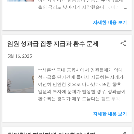
요가 있다. 많은 고령자들은 전통적인 9-to-6
니다. 이를 통해 고용 안정성을 재고하고 사
출의 금리도 낮아지기 시작했습니다. 이러한
근무 시간이 아닌, 자신의 라이프스타일에 맞
회적 합의가 이루어질 수 있을 것입니다. 정
경제적 변화는 주택 구매를 고려하는 소비자
춘 유연한 근무를 원한다. 이를 반영하여 기
년 연장에 대한 논의 정년 연장은 단순한 나
들에게 긍정적인 영향을 미칠 것으로 예상됩
자세한 내용 보기
업들이 관련 제도를 마련하면 고령자들이 보
이의 증가가 아니라, 노년층이 다년간 쌓아온
니다. 코픽스 하락 코픽스는 은행이 자금을
다 오랫동안 직장생활을 유지할 수 있을 것이
경험과 지식을 사회에 환원할 수 있는 기회를
조달하는 비용을 반영하는 지표로, 금융 시장
다. 셋째, 정부의 노인 고용지원 정책을 강화
마련하는 것입니다. 경력 충분한 노년층은 후
임원 성과급 집중 지급과 환수 문제
에서 중요하게 여겨집니다. 최근 7개월 연속
해야 한다. 세금 인센티브와 같은 재정 지원
배 직장인들에게 멘토 역할을 수행할 수 있으
으로 하락하면서, 이는 금융 시장의 전반적인
을 통해 기업들이 고령자를 채용할 수 있도록
며, 이로 인해 기업 내 직무의 연속성과 품질
5월 16, 2025
안정성을 시사합니다. 코픽스의 하락은 대출
유도하고, 그로 인해 사회 전반의 고용률이
이 높아질 것입니다. 그러나 정년 연장이 실
금리와 직결되기 때문에 주택담보대출을 받
높아질 수 있도록 해야 한다. 이러한 방식으
질적인 효과를 발휘하기 위해서는 반드시 고
**서론** 국내 금융사에서 임원들에게 억대
고자 하는 소비자들에게 직접적인 영향을 미
로 노년층의 고용안정성을 높일 수 있다. 세
용 안정성 대책이 선행되어야 합니다. 예를
성과급을 단기간에 몰아서 지급하는 사례가
칩니다. 하락 배경으로는 대출 수요 감소와
대 간 재정 부담 해소를 위한 대책 고령화 사
들어...
여전히 만연한 것으로 나타났다. 또한 향후
기초금리 인하 등이 있습니다. 특히, 중앙은행
회에서 젊은 세대의 재정 부담을 줄이는 것은
임원의 투자에 문제가 발생할 경우, 성과급이
의 통화 정책이 긴축에서 완화로 변화하면서
매우 중요한 문제이다. 이를 해결하기 위해
환수되는 경과가 매우 드물다는 점도 부각되
자금 조달 비용이 낮아진 결과로 분석됩니다.
첫째, 연금 재정 구조 개혁이 필요하다. 현재
고 있다. 이와 같은 현상은 금융 산업의 건전
이는 또한 시장에서의 유동성 개선을 가져와
의 연금 시스템은 젊은 세대에게 지나친 부담
성과 투명성에 큰 영향을 미치고 있으며, 저
자세한 내용 보기
더 많은 일반 소비자들이 주택담보대출을 이
을 주고 있어, 이를 고쳐야만 지속 가능한 사
희 블로그에서는 이를 조명해보도록 하겠다.
용할 수 있는 환경을 조성합니다. 이러한 코
회보장 체계를 만들 수 있다. 적립형 연금으
임원 성과급 지급 현황 최근 국내 금융사에서
픽스의 하락은 상반기 대출 시장에 긍정적인
로의 전환이 그 좋은 예가 될 수 있다. 둘째,