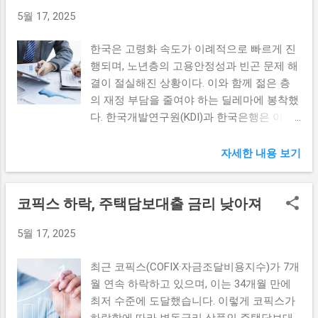
게 안정감을 줄 수 있는 긍정적인 신호로 작
다. 이는 많은 대출자들에게 대출 기회를 제
5월 17, 2025
직업을 보유하는 것을 넘어서, 경제적 위기
용할 것입니다. 예금자보호 제도의 보호를 받
공하는 긍정적인 신호로 해석되고 있다. 과...
속에서도 노동 시장에서 지속적으로 활동할
는 기간은 각국의 정책에 따라 다르지만, 이
한국은 고령화 속도가 이례적으로 빠르게 진
수 있는 능력을 의미합니다. 이러한 고용 안
번 인상은 특히 우리나라의 경우 위기상황에
행되며, 노년층의 고용안정성과 빈곤 문제 해
정성을 확보하기 위해서는 다양한 접근 방식
서 많은 소비자들이 느꼈던 불안감을 덜어 줄
결이 절실해진 상황이다. 이와 함께 젊은 층
이 요구됩니다. 특히, 정년퇴직 후의 재고용
것입니다. 예금자보호 한도가 올라가면 만약
의 재정 부담을 줄여야 하는 딜레마에 봉착했
문제는 중요한 이슈로 제기되고 있습니다. 모
금융기관이 불안정해지더라도 다수의 시민
다. 한국개발연구원(KDI)과 한국은행은 이 문
든 직장인들이 정년 퇴직을 맞이한 이후에도
들이 보다 안정적인 금융 환경에서 자신들의
제를 해결하기 위한 다양한 방안을 모색하고
고용이 보장된다면, 노후에 대한 두려움이 줄
자산을 지킬 수 있게 됩니다. 금융기관과 소
있다. 노년층 고용안정성 향상 방안 고령화
어들고 경제적 자립이 가능해질 것입니다. 이
자세한 내용 보기
비자의 기대효과 예금자보호 한도가 1억원으
사회에서 노년층의 고용안정성을 높이는 것
를 위해 기업은 노년층 근로자에게 보다 유연
로 인상됨에 따라, 소비자들은 보다 안전한
은 매우 중요한 과제이다. 이를 위해 여러 가
한 근무 환경과 재교육 프로그램을 제공하여
금융 환경 속에서 자산을 관리할 수 있게 되
코픽스 하락, 주택담보대출 금리 낮아져
지 전략을 시행할 필요가 있다. 첫째, 재교육
지속적인 직무 능력을 개발하는 것이 필요합
었습니다. 이는 저축과 투자에 대한 심리적인
프로그램을 통한 직업 훈련을 강화해야 한다.
니다. 또한 연공서열을 넘어서는 임금체계의
안정감을 증가시키며, 소비자들로 하여금 금
5월 17, 2025
현재 많은 노인이 노동 시장에서 퇴출되는 원
개편이 필수적입니다. 기존의 연공서열 중심
융시장에 대한 신뢰를 더욱 두텁게 만들 것입
인 중 하나는 기술 변화에 대한 적응 부족이
의 임금 체계는 노년층이 퇴직 후에도 경력을
니다. 금융기관의 관점에서도 이번 변화는
최근 코픽스(COFIX·자금조달비용지수)가 7개
다. 따라서 재교육을 통해 새로운 기술과 업
바탕으로 충분한 보상을 받지 못하는 구조입
많...
월 연속 하락하고 있으며, 이는 34개월 만에
무 능력을 갖춘 고령자들을 양성하는 것이 필
니다. 그러므로 연공서열과 관계없이 능력에
최저 수준에 도달했습니다. 이렇게 코픽스가
요하다. 둘째, 유연한 근무 형태를 도입할 필
기반한 임금 체계로의 변화가 시급히 필요합
하락함에 따라 변동금리 상품인 주택담보대