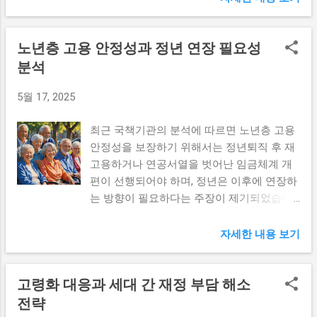
는 금융기관의 파산이나 지급 불능 상황에서
러한 변화는 대출자에게 더 유리한 조건을 제
입니다. 인턴십 기간 종료 후 우수 인턴에게
예금자의 자산을 보호하기 위해 마련된 제도
공할 수 있으며, 따라서 여러 대출자들이 주
는 그룹의 정규직 채용 기회를 제공하여 경력
노년층 고용 안정성과 정년 연장 필요성
입니다. 이번에 예금자보호 한도가 1억원으
택담보대출을 고려하게 될 것이다. 또한, 코픽
개발의 발판을 마련할 수 있도록 지원하고 있
로 인상되면서, 소비자들은 예금해야 할 금액
분석
스 하락은 시장의 유동성 증가와도 관련이 있
습니다. 이런 인턴십 프로그램은 실무에서의
에 대한 부담이 감소하게 됩니다. 브랜드 인
다. 은행들이 자금을 더 저렴하게 조달할 수
기초 소양 뿐 아니라, 기업 문화와 실제 비즈
5월 17, 2025
지도, 소비자 신뢰 및 재정적 안전성이 금융
있는 환경이 조성되면, 대출 상품의 공급 역
니스 환경을 ...
기관 선택의 중요한 요소로 떠오르고 있는 지
시 증가할 가능성이 크다. 이는 특히 주택 구
최근 국책기관의 분석에 따르면 노년층 고용
금, 예금자보호 한도를 높이는 것은 그 어떤
매를 원하는 사람들에게 긍정적인 영향을 미
안정성을 보장하기 위해서는 정년퇴직 후 재
때보다 절실한 필요성이 있었습니다. 많은 소
치며, 더욱 활발한 시장이 조성될 수 있다. 한
고용하거나 연공서열을 벗어난 임금체계 개
비자들이 금융기관을 선택할 때, 예금자보호
편, 코픽스의 하락이 장기적으로 지속될지는
편이 선행되어야 하며, 정년은 이후에 연장하
한도를 주요 고려 항목으로 삼고 있기 때문입
지켜봐야 할 문제이다. 경제 전반에 대한 불
는 방향이 필요하다는 주장이 제기되었습니
니다. 최근 몇 년간 금융 시장이 급변하면서
확실성과 금리 인상 압박 등 다양한 요인이
다. 이러한 분석은 정치권 일각에서도 주목을
소비자들의 자산 보호에 대한 관심이 더욱 높
존재하기 때문이다. 따라서 대출자들은 이러
받고 있으며, 노년층의 경제적 안정과 지속
아졌습니다. 수많은 금융 상품이 등장하고 경
자세한 내용 보기
한 정보들을 바탕으로 신중하게 대출 결정을
가능한 고용 환경에 대한 관심이 확대되고 있
쟁이 심화됨에 따라, 다양한 금융기관이 고객
내려야 할 필요가 있다. 주택담보대출 최저
습니다. 본 글에서는 노년층 고용 안정성 보
들을 끌어들이기 위해 각종 혜택과 서비스를
수준 기록 최근 발표된 데이터에 따르면, 주
고령화 대응과 세대 간 재정 부담 해소
장 방안과 정년 연장의 필요성을 다각적으로
제공하고 있습니다. 이러한 시대적인 변화 속
택담보대출 시장은 코픽스의 지속적인 하락
살펴보고자 합니다. 노년층 고용 안정성이란
전략
에서 예금자보호 한도의 인상은 소비자들에
에 힘입어 최저 수준의 금리를 기록하고 있
무엇인가? 노년층의 고용 안정성은 단순히