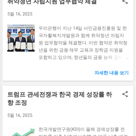
취약청년 자립지원 업무협약 체결
는 임원들에게 억대 성과급을 집중 지급하는
신호로 작용할 것으로 기대되며, 앞으로도 지
청년층의 주거 지원을 강화해야 한다. 높은
경향이 더욱 두드러지고 있다. 이러한 성과급
속적인 변화를 지켜봐야 할 것 입니다. 소비
주거비용은 젊은 세대가 경제적 부담을 느끼
5월 16, 2025
시스템은 임원들의 단기적인 성과에 기반하
자들은 코픽스의 변화를 주의 깊게 지켜보아
게 만드는 주요 원인 중 하나이다. 정부는 저
여 이루어지며, 이는 일시적인 성과에 대한
야 하고, 이를 통해 자신에게 가장 유리한 조
소득 청년층을 대상으로 하는 주거 지원 프로
우리은행이 지난 14일 서민금융진흥원 및 한
보상으로 평가되고 있다. 문제는 이러한 지급
건으로 대출을 받을 수 있도록 발빠르게 결정
그램을 확대하여, 안정적인 주거 공간을 마련
국자활복지개발원과 함께 취약청년 자립지
이 임원 개인의 성과보다는 기업의 전체적인
해야 할 시점입니다. 주택담보대출 금리 낮아
해주는 ...
원 업무협약을 체결했다. 이번 협약은 취약청
성과에 따라 편중이 이루어진다는 점이다. 먼
져 최근 코픽스의 하락과 함께 주택담보대출
년을 위한 금융·재무 교육과 장학금 지원을
저, 임원 성과급의 지급 방식은 특정 기간 동
금리도 동반하여 감소하고 있습니다. 이는 고
포함하고 있으며, 청년들의 금융 능력 강화를
안의 성과에 따라 결정된다. 예를 들어, 1년
정금리에 비해 변동금리에 의존하는 소비자
목표로 하고 있다. 이는 청년들이 경제적으로
혹은 분기 단위로 임원의 성과를 평가하여 성
들에게 환영받는 뉴스일 것입니다. 주택담보
자립할 수 있도록 돕는 중요한 프로그램이 될
자세한 내용 보기
과급을 정하는 방식이다. 그러나 이러한 시스
대출 금리가 낮아짐에 따라 월 상환액이 줄어
것으로 기대된다. 취약청년을 위한 금융 교육
템은 장기적인 기업 가치 상승에 기여하기보
들기 때문에, 주택 구매를 고려하는 소비자들
제공 우리은행은 취약청년을 대상으로 하는
다는 단기적인 성과를 유도하여 단기적인 이
의 부담이 경감되고 있습니다. 특히, 전월 대
트럼프 관세전쟁과 한국 경제 성장률 하
특별한 금융 교육 프로그램을 제공할 예정이
익을 추구하게 만든다. 결과적으로 기업의 미
비 대출 금리 인하 폭이 커졌다는 사실은 많
다. 이 프로그램은 금융 기초부터 고급 정보
향 조정
래 성장 가능성이 위협받을 수 있는 상황이
은 소비자들에게 이점이 될 수 있습니다. 주
까지 아우르는 내용으로 구성되어 있으며, 청
발생한다는 것이다. 또한, 이러한 억대 성과급
택담보대출을 이용하면 시장 금리에 민감한
5월 16, 2025
년들이 다양한 금융 상품과 서비스를 이해하
지급 현상은 임원들이 시장의 변화에 따라 빠
대출 상품들을 비교하고, 최적의 조건을 찾아
고 활용할 수 있게 도와줄 것이다. 금융 교육
르게 대응하기보다는 단기적인 성과에만 집
가는 것이 중요합니다. 대출 상품별 금리를
한국개발연구원(KDI)이 올해 경제성장률 전
의 주요 내용은 다음과 같다: 1. **기본 금융
중하게 만든다고 볼 수 있다. 금융시장의 변
세심하게 비교하고, 자신의 재정 상태에 맞는