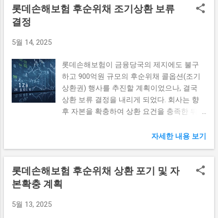
롯데손해보험 후순위채 조기상환 보류
능한 성장과 글로벌 경쟁력 강화를 위한 핵심
에도 지속될 가능성이 높아, 앞으로의 경제
다. 특히, 이러한 기준들은 금융 혁신을 추구
적인 프로그램입니다. 이 사업은 특히 혁신
결정
상황에 대한 기대감을 높이고 있습니다. 청년
하는 많은 스타트업 및 중소기업에게 큰 장애
역량이 있는 기업을 대상으로 하여 안정적인
고용 문제 여전 그렇다면 지난달의 증가세에
물이 될 수 있습니다. 금융 기술(FinTech) 분
5월 14, 2025
자금 지원과 다양한 자문 서비스를 제공하고
도 불구하고 청년 고용 문제는 여전히 해결되
야의 발전이 점차 가속화됨에 따라, 관련 정
있습니다. 여러 해에 걸친 지원을 통해 기업
지 않고 있다는 사실은 깊게 생각해볼 필요가
책 또한...
롯데손해보험이 금융당국의 제지에도 불구
들은 제품 개발, 마케팅, 인프라 구축 등 다양
있습니다. 청년층의 고용률이 꾸준히 저조하
하고 900억원 규모의 후순위채 콜옵션(조기
한 분야에서 실질적인 도움이 되는 혜택을 받
며, 이는 국가적 차원에서도 우려스러운 점입
상환권) 행사를 추진할 계획이었으나, 결국
을 수 있습니다. 기업가치 1,000억원 이상의
니다. 청년들이 직면하고 있는 문제는 여러
상환 보류 결정을 내리게 되었다. 회사는 향
예비 유니콘 발굴은 이번 지원사업의 중요한
가지입니다. 우선, 많은 학생들이 대학교를 졸
후 자본을 확충하여 상환 요건을 충족한 뒤
목표 중 하나로, 이를 통해 한국의 스타트업
업하고도 적절한 일자리를 찾지 못하고 있다
다시 추진할 것을 예고하고 있다. 이러한 상
생태계는 더욱 찬란한 미래를 향해 나아가고
는 점입니다. 기업들이 청년층을 대상으로 한
황은 롯데손해보험의 자본 구조와 경영 전략
있습니다. 이와 같은 다양한 혜택을 던져 주
자세한 내용 보기
채용을 주저하는 경향이 있으며, 이는 경력이
에 큰 변화를 암시하는 중요한 사례라고 할
는 지원사업은 중소기업의 혁신을 촉진하고,
나 경험 부족에 기인하기도 합니다. 또한, 청
수 있다. 롯데손해보험의 후순위채 보유 현
한국 경제 전반에 긍정적인 영향을 미칠 것으
년 고용 네트워크의 미비함 역시 문제로 지적
롯데손해보험 후순위채 상환 포기 및 자
황 롯데손해보험은 최근 900억원 규모의 후
로 기대됩니다. 2023년에는 다양한 산업에서
되고 있습니다. 뿐만 아니라 경제적 불확실성
순위채를 발행하며 재무적 안정성을 높이기
본확충 계획
혁신을 주도하고 있는 51개의 예비 유니콘 기
또한 청년 고용에 미치는 영향을 무시할 수
위해 다양한 전략을 구사하고 있다. 후순위채
업이 선정된 바 있습니다. 이로써 중기부는
없습니다. 글로벌 경기 침체나 내수 시장의
5월 13, 2025
는 일반 채무보다 우선순위가 낮은 채권으로,
매년 경쟁력 있는 기업을 지속적으로 발굴하
위축은 기업들이...
회사의 자본 구조를 개선하는 데 중요한 역할
여 지원할 수 있는 기반을 마련하고 있습니