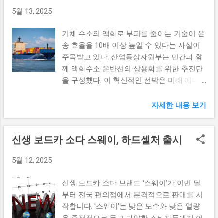
보는 저마다의 색깔과 비전을 내세우고 있다.
과 같은 과거의 위기들에서도 비슷한 양상들
뢰성을 회복할 수 있는 중요한 수단으로 작용
5월 13, 2025
우선 더불어민주당의 이재명 후보는 대선 레
을 경험했지만, 이번 경우는 고용의 불안정성
할 수 있다. 금융당국의 요구에 부합하는 자
이스의 주자로서 대중에게 강력한 메시지를
이 더욱 두드러진 상황입니다. 이러한 경향은
본 수준을 확보하게 된다면, 롯데손보는 고객
기체 수소의 액화로 부피를 줄이는 기술이 운
전달하며 자신을 각인시킬 예정이다. 그의 주
고용보험 가입 증가세의 저조로 나타나는 것
과 투자자에게 긍정적인 메시지를 전달하고
송 효율을 10배 이상 높일 수 있다는 사실이
요 공약은 사회적 불평등 문제 해결과 경제
으로, 고용 시장 활성화를 위한 정책적인 접
...
주목받고 있다. 산업통상자원부는 민간과 함
혁신을 중심으로 구성되어 있으며, 이를 통해
근이 필요한 시점입니다. 건설업 21개월 연속
께 액화수소 운반선의 상용화를 위한 추진단
지지층을 확대하고자 노력하고 있다. 국민의
감소세 건설업은 특히 21개월 연속 감소세를
을 구성했다. 이 혁신적인 선박은 미래 에너
힘의 김문수 후보 또한 여전히 강력한 지지세
보이고 있어 지난 몇 년간의 경제 불안정성이
지 운송의 중추적인 역할을 할 것으로 예상된
를 바탕으로 선거운동을 펼치고 있다. 김 후
심각하게 반영되고 있는 분야입니다. 건설업
다. 액화수소 운반선의 긴 여정 최근 기체 수
자세한 내용 보기
보는 안보 및 경제 회복에 대한 정책을 강조
은 국가 경제와 밀접한 연관이 있는 산업으
소를 액화하여 부피를 줄이는 기술이 각광받
하며, 정권 교체를 염원하는 유권자들의 목소
로, 이 부문의 고용 감소는 전반적인 경제 지
고 있다. 이러한 기술은 수소를 보다 효율적
리에 귀 기울이고 있다. 또한 이준석 개혁신
표에도 부정적인 영향을 미칠 수 있습니다.
신생 보드카 소다 스웨이, 하드셀처 출시
으로 운송할 수 있도록 해 주며, 액화수소 운
당 후보는 새로운 사고와 혁신적인 정책을 통
사실 건설업은 가장 먼저 불황을 겪는 동시에
반선은 그 중심에 있다. 액화수소 운반선의
해 청년층과 중도층을 겨냥한 전략을 구사하
경기 회복이 이루어질 때도 가장 마지막에 회
5월 12, 2025
디자인과 구조는 기존의 화물선과는 달리 특
고 있다. 다른 후보들도 조명할 필요가 있다.
복되는 경우가 많습니다. 따라서 현재의 건설
수하게 제작되며, 액체 상태의 수소를 안전하
예를 들어, 환경과 사회적 책임을 강조하는
업 고용 감소는 지속적인 투자의 부재와 맞물
신생 보드카 소다 브랜드 ‘스웨이’가 이번 달
고 효율적으로 저장할 수 있다. 이러한 선박
후보들은 그들의 의제를 통해 기후 위기와 지
려 더욱 심각한 상황을 ...
부터 전국 편의점에서 본격적으로 판매를 시
은 혁신적인 격리재와 저온 보관 기술을 기반
속 가능한 발전 문제를 해결하겠다는 포부를
작합니다. '스웨이'는 낮은 도수와 낮은 열량
으로 만들어지며, 기존의 화석 연료와 비교할
드러내고 있다. 각 후보의 차별화된 정책이
을 중점적으로 두고 다양한 소비자들에게 어