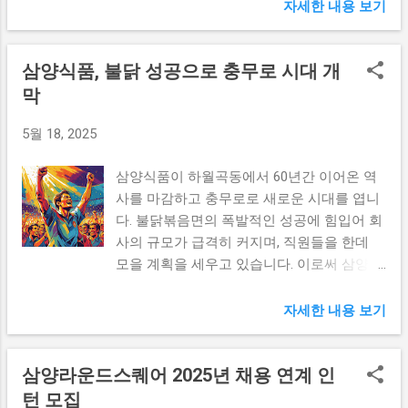
생명의 성장은 주목할 만합니다. 1분기 순이
자세한 내용 보기
부동산을 매도하게 되면 발생하는 양도소득
물류비 절감과 신선도 유지 두 마리 토끼를
익 증가의 배경 삼성생명의 전년 동기 대비
세는 생각보다 높은 세율이 적용되어 많은 금
잡을 수 있는 기회를 제공한다. 러시아 소비
2.1% 증가한 6353억원의 순이익은 여러 요인
액을 납부해야 할 수 있습니다. 반면 증여는
자들은 항상 신선한 제주 감귤을 경험할 수
삼양식품, 불닭 성공으로 충무로 시대 개
들이 복합적으로 작용한 결과로 분석됩니다.
특정 금액 이내에서 세금이 면제될 수 있는
있는 장점을 가지게 됐다. 이로 인해 제주 감
우선, 보험상품의 판매 호조가 주요한 원인
막
혜택이 있어, 가족 간의 자산 이전을 좀 더 유
귤은 러시아 시장에서 고급 과일로 자리 잡는
중 하나입니다. 고객들의 건강과 안정적 은퇴
리한 조건에서 도모할 수 있게 됩니다. 이렇
중이다. 불행히도, 정치적 불안정성과 국제적
5월 18, 2025
에 대한 관심이 높아짐에 따라 보험상품에 대
듯 증여 방식을 활용하여 부동산을 이전하는
인 제재가 감귤 수출에 미치는 영향도 무시할
한 수요가 뚜렷해졌습니다. 이러한 수요는 삼
것은 단순한 자산 이전 이상의 전략적인 의미
수 없다. 그러나 제주 농산...
삼양식품이 하월곡동에서 60년간 이어온 역
성생명이 시장에서 보다 경쟁력 있게 자리 잡
를 지닙니다. 따라서, 개인의 재정 상태와 가
사를 마감하고 충무로로 새로운 시대를 엽니
을 수 있는 기반이 되었습니다. 또한, 저금리
족의 상황을 고려하여 최적의 증여 계획을 세
다. 불닭볶음면의 폭발적인 성공에 힘입어 회
환경에서도 삼성생명은 위험 관리 및 자산 운
우는 것이 중요합니다. 이 과정에서 신중한
사의 규모가 급격히 커지며, 직원들을 한데
용 전략을 통해 수익성을 지속적으로 높이는
판단과 계획이 필요하므로 전문가와의 상담
모을 계획을 세우고 있습니다. 이로써 삼양식
데 성공했습니다. 효율적인 자산 관리와 함께
이 필수적입니다. 2. 증여세 절세 방안과 활용
품은 미래 성장 동력을 확보하며 더욱 확고한
금융 시장의 변동성을 잘 활용하여 투자 손익
법 부동산 거래에서 발생할 수 있는 세금 문
입지를 다질 것으로 기대됩니다. 삼양식품의
을 개선한 점도 이끌어낸 주요 요소입니다.
자세한 내용 보기
제를 해결하기 위한 절세 방안을 찾는 것은
역사와 발전 삼양식품은 1963년에 설립되어,
이처럼 삼성생명은 금융환경 변화에 유연하
매우 중요합니다. 특히 증여를 통해 자산을
한국 라면 산업의 선두주자로 자리 잡았습니
게 대응하며 자사의 포트폴리오를 경제적인
이전할 때, 증여세의 부담을 최소화할 수 있
삼양라운드스퀘어 2025년 채용 연계 인
다. 오랜 역사 속에서 삼양식품은 다양한 라
여건에 맞추어 최적화하는 전략을 펼친 것이
는 전략이 필요합니다. 세금 폭탄을 피하기
면 제품을 출시하며 소비자들의 사랑을 받아
턴 모집
순이익 증가로 이어진 셈입니다. 마지막으로,
위한 첫걸음으로는, 일정 금액 이하의 증여는