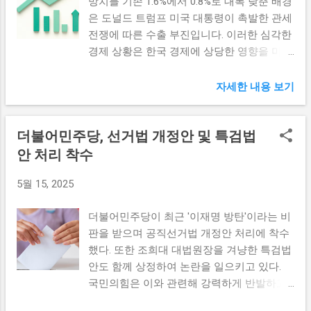
망치를 기존 1.6%에서 0.8%로 대폭 낮춘 배경
지식**: 청년들이 알기 쉬운 방식으로 금융의
동성이 커지고 있는 상황에서 이러한 경향은
최적의 상품을...
은 도널드 트럼프 미국 대통령이 촉발한 관세
개념과 기능을 소개한다. 2. **재무 계획 수
기업의 리스크를 더 키울 수 있다. 결국 금융
전쟁에 따른 수출 부진입니다. 이러한 심각한
립**: 장기적인 경제 목표를 설정하고, 스스로
사들이 지향해야 할 안정적인 기업 운영이 아
경제 상황은 한국 경제에 상당한 영향을 미치
돈을 관리할 수 있는 능력을 키우는 데 중점
닌, 단기적인 이익만을 추구하는 부작용이 생
고 있으며, 전문가들은 이에 대한 여러 가지
을 둔다. 3. **금융 상품 비교**: 다양한 금융
길 수 있다. 성과급 환수 문제 임원들의 성과
분석을 내놓고 있습니다. 본 글에서는 트럼프
상품의 장단점을 이해시키고, 각자의 상황에
자세한 내용 보기
급 지급과 관련된 가장 큰 문제 중 하나는 바
의 관세전쟁이 한국 경제에 미친 영향과 함께
맞는 상품을 선택하는 방법을 교육한다. 이
로 성과급 환수의 미비점이다. 실제로 임원의
성장률 하향 조정의 배경을 살펴보겠습니다.
러한 교육은 온라인과 오프라인 모두에서 실
투자에서 문제가 발생했음에도 불구하고, 성
더불어민주당, 선거법 개정안 및 특검법
트럼프 관세전쟁의 시작과 그 여파 도널드 트
시되며, 청년들이 보다 쉽게 접근할 수 있도
과급이 환수되는 경우는 극히 드물다. 법적인
럼프 대통령이 2018년부터 시작한 관세전쟁
안 처리 착수
록 다양한 교육 매체를 활용한다. 이를 통해
문제나 규제의 허점 때문에 성과급 환수가 어
은 글로벌 경제에 큰 충격을 주었습니다. 미
취약청년들이 궁극적으로 금융 소양을 갖추
려운 상황이 발생하고 있는 것이다. 성과급
5월 15, 2025
국과 중국 간의 관세 부과가 증가하면서, 양
고 자립할 수 있는 기반을 마련하는 것이 목
환수는 주로 기업의 장기적인 이익을 보장하
국은 무역 전쟁의 소용돌이에 휘말리게 되었
표다. 장학금 지원으로 경제적 부담 경감 업
기 위해 이루어져야 하는 제도적 장치인데...
더불어민주당이 최근 '이재명 방탄'이라는 비
고, 이는 자연스럽게 한국을 포함한 다른 국
무협약의 일환으로 마련된 장학금 지원은 경
판을 받으며 공직선거법 개정안 처리에 착수
가에도 영향을 미쳤습니다. 한국은 중국과 미
제적 여건이 어려운 청년들에게 큰 도움이 될
했다. 또한 조희대 대법원장을 겨냥한 특검법
국 사이에 위치한 국가로서, 두 강대국의 무
것이다. 이 장학금은 취약청년들이 학업에 전
안도 함께 상정하여 논란을 일으키고 있다.
역 정책 변화에 민감하게 반응합니다. 미국과
념할 수 있도록 지원함으로써 그들의 미래를
국민의힘은 이와 관련해 강력하게 반발하고
중국의 무역 갈등은 한국의 대외 의존도를 더
밝히는 데 기여할 것으로 기대된다. 장학금
있으며, 민주당의 사법부에 대한 입장이 주목
욱 높이게 만들었고, 이에 따라 한국 수출기
의 주요 내용은 다음과 같다: 1. **선발 기준