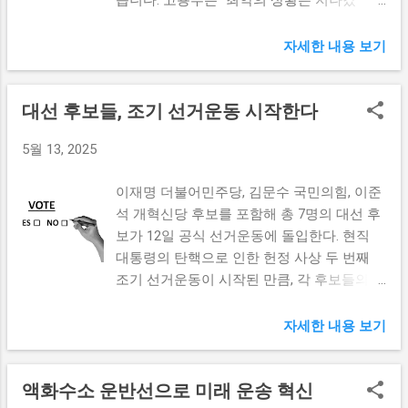
습니다. 고용부는 "최악의 상황은 지나갔
이 급선무가 된 것이다. 따라서, 롯데손보험은
으며, 관련 금융업계와 고객들에게는 중요한
다"며 이와 같은 수치에 대한 해석을 내놓고
현재의 자금 상황을 고려하여 후순위채 상환
신호로 전달될 것이다. 후순위채의 사전 조기
있으며, 경제적인 불안정성이 여전히 존재하
을 미루고 자본 확충을 최우선 과제로 삼는
자세한 내용 보기
상환이 보류됨으로써, 회사는 향후 더 나은
고 있음을 전했습니다. 고용보험 가입 증가세
것으로 방향을 잡았다. 이는 특히 코로나19
조건에서 상환할 수 있는 여지를 남겨두게 되
저조의 원인 고용보험 가입 증가세가 저조한
여파로 인한 경제적 불확실성이 지속되는 상
었다. 금융당국의 제지와 그 영향 롯데손해보
대선 후보들, 조기 선거운동 시작한다
이유는 여러 가지가 있지만, 그 중에서도 경
황에서 기업이 재무 구조를 안정적으로 관리
험의 후순위채 조기상환 보류 결정은 금융당
제적 환경 변화가 큰 영향을 미치고 있습니
하고자 하는 노력의 일환으로 해석할 수 있
국의 제지와 결부되어 있다. 금융당국은 해당
5월 13, 2025
다. 2020년 이후 COVID-19 팬데믹과 같은 전
다. 따라서, 롯데손해보험의 후순위채 상환 포
기업의 자본 구조와 건전성을 감안하여 조기
례 없는 상황들이 이어지면서 기업들은 신규
기는 가까운 시일 내에 이루어질 수 없는 비
상환을 반대하는 입장을 밝혔다. 이는 롯데손
이재명 더불어민주당, 김문수 국민의힘, 이준
채용에 신중해졌고, 직원들의 고용 유지 또한
상 상황을 반영한 결정임이 분명하다. 자본확
해보험뿐 아니라, 다른 ...
석 개혁신당 후보를 포함해 총 7명의 대선 후
어려워졌습니다. 이는 결국 고용보험 가입자
충을 통한 롯데손해보험의 재도약 전략 롯데
보가 12일 공식 선거운동에 돌입한다. 현직
수의 감소로 이어졌습니다. 또한, 정부의 정책
손해보험은 후순위채 상환 포기를 발표한 이
대통령의 탄핵으로 인한 헌정 사상 두 번째
변화와 함께 사회적 거리두기 등 팬데믹 이후
후, 시급히 자본 확충을 위한 다양한 계획을
조기 선거운동이 시작된 만큼, 각 후보들의
기업의 업무 방식 변화가 맞물리면서 고용 시
마련하고 있다. 하반기에는 자본을 늘릴 수
정책과 비전이 더욱 주목받고 있다. 이번 대
장은 타격을 입었습니다. 많은 기업들이 재택
있는 방법을 모색하여 금융당국 요구사항을
선은 정치적 변화가 절실히 요구되는 시점에
자세한 내용 보기
근무와 유연근무제를 도입하는 등 새로운 근
충족시키고 상환 요건을 갖출 예정이다. 이를
서 진행되며, 유권자들의 깊은 관심이 예상된
무 형태로 전환하게 되었고, 이로 인해 일자
위해서는 우선 자산처분, 신규 투자 유치, 또
다. 대선 후보들, 누가 누가 나섰나? 7명의 대
리 창출의 기회가 줄어든 결과입니다. IMF 외
는 재무구조 개선을 통해 신속하게 자본 확충
액화수소 운반선으로 미래 운송 혁신
선 후보가 공식 선거운동에 돌입하며, 각 후
환위기와 카드대란, 그리고 코로나19 팬데믹
을 실현해야 한다. 자본 확충은 곧 회사의 신