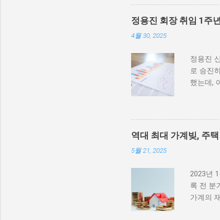
지만 최근 몇 년간 경기불
통해 자금을 확보할 수 있는
정용진 회장 취임 1주년
할 것입니다. 또한, 이러한
4월 30, 2025
정적인 영향을 미칠 것입니
다. 특히 이재명 대통령이
정용진 신
다. 이 제도를 통해 많은 
로 승진하
질적인 방안을 제공해줄 것
했는데, 
대 효과를 가져올 수 있습니
계그룹의 
자금을 확보하여 운영의 유연
고 있습
다. 비영리법인은 종종 사회
자 노력
다. 회장
역대 최대 가계빚, 주
자 하였
5월 21, 2025
키는 방향
사상 첫 
2023년
영 전략 
록 전 분
무적인 문
가계의 재
핑 공간으
가계빚 
급증과 